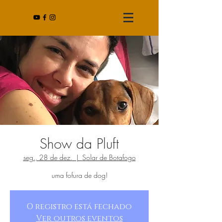
Show da Pluft
seg., 28 de dez.
  |  
Solar de Botafogo
uma fofura de dog!
O registro está fechado
Ver outros eventos